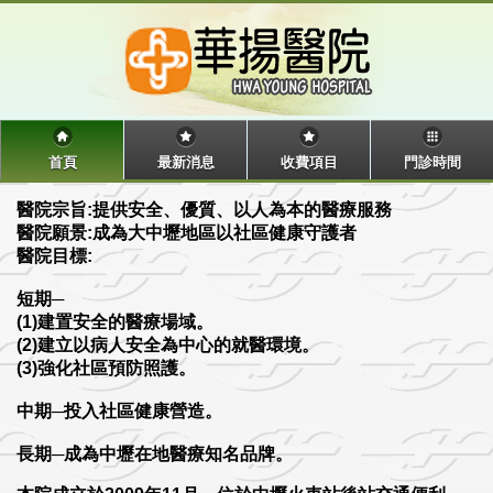
首頁
最新消息
收費項目
門診時間
醫院宗旨:提供安全、優質、以人為本的醫療服務
醫院願景:成為大中壢地區以社區健康守護者
醫院目標:
短期─
(1)建置安全的醫療場域。
(2)建立以病人安全為中心的就醫環境。
(3)強化社區預防照護。
中期─投入社區健康營造。
長期─成為中壢在地醫療知名品牌。