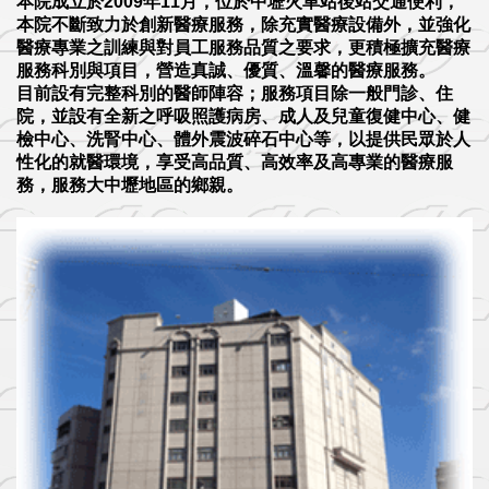
本院成立於2009年11月，位於中壢火車站後站交通便利，
本院不斷致力於創新醫療服務，除充實醫療設備外，並強化
醫療專業之訓練與對員工服務品質之要求，更積極擴充醫療
服務科別與項目，營造真誠、優質、溫馨的醫療服務。
目前設有完整科別的醫師陣容；服務項目除一般門診、住
院，並設有全新之呼吸照護病房、成人及兒童復健中心、健
檢中心、洗腎中心、體外震波碎石中心等，以提供民眾於人
性化的就醫環境，享受高品質、高效率及高專業的醫療服
務，服務大中壢地區的鄉親。