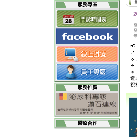
服務專區





造
祝
服務推廣
醫療合作