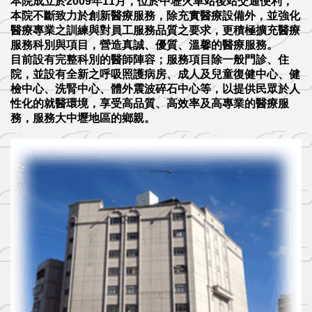
本院成立於2009年11月，位於中壢火車站後站交通便利，
本院不斷致力於創新醫療服務，除充實醫療設備外，並強化
醫療專業之訓練與對員工服務品質之要求，更積極擴充醫療
服務科別與項目，營造真誠、優質、溫馨的醫療服務。
目前設有完整科別的醫師陣容；服務項目除一般門診、住
院，並設有全新之呼吸照護病房、成人及兒童復健中心、健
檢中心、洗腎中心、體外震波碎石中心等，以提供民眾於人
性化的就醫環境，享受高品質、高效率及高專業的醫療服
務，服務大中壢地區的鄉親。