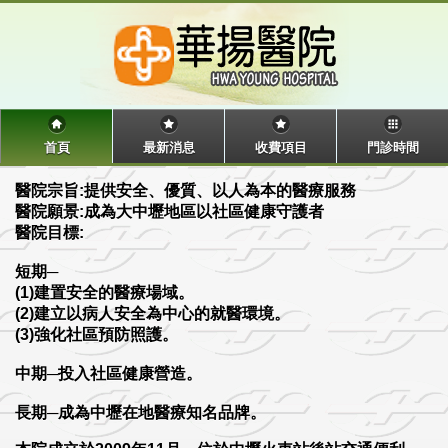
首頁
最新消息
收費項目
門診時間
醫院宗旨:提供安全、優質、以人為本的醫療服務
醫院願景:成為大中壢地區以社區健康守護者
醫院目標:
短期─
(1)建置安全的醫療場域。
(2)建立以病人安全為中心的就醫環境。
(3)強化社區預防照護。
中期─投入社區健康營造。
長期─成為中壢在地醫療知名品牌。