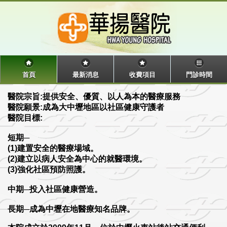
首頁
最新消息
收費項目
門診時間
醫院宗旨:提供安全、優質、以人為本的醫療服務
醫院願景:成為大中壢地區以社區健康守護者
醫院目標:
短期─
(1)建置安全的醫療場域。
(2)建立以病人安全為中心的就醫環境。
(3)強化社區預防照護。
中期─投入社區健康營造。
長期─成為中壢在地醫療知名品牌。