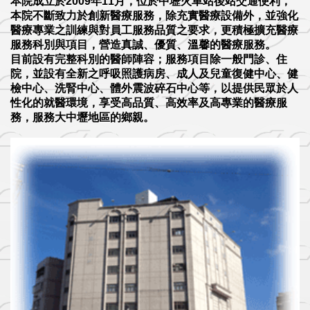
本院成立於2009年11月，位於中壢火車站後站交通便利，
本院不斷致力於創新醫療服務，除充實醫療設備外，並強化
醫療專業之訓練與對員工服務品質之要求，更積極擴充醫療
服務科別與項目，營造真誠、優質、溫馨的醫療服務。
目前設有完整科別的醫師陣容；服務項目除一般門診、住
院，並設有全新之呼吸照護病房、成人及兒童復健中心、健
檢中心、洗腎中心、體外震波碎石中心等，以提供民眾於人
性化的就醫環境，享受高品質、高效率及高專業的醫療服
務，服務大中壢地區的鄉親。