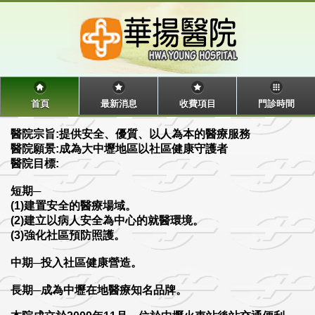
首頁
最新消息
收費項目
門診時間
醫院宗旨:提供安全、優質、以人為本的醫療服務
醫院願景:成為大中壢地區以社區健康守護者
醫院目標:
短期─
(1)建置安全的醫療場域。
(2)建立以病人安全為中心的就醫環境。
(3)強化社區預防照護。
中期─投入社區健康營造。
長期─成為中壢在地醫療知名品牌。