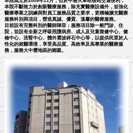
本院成立於2009年11月，位於中壢火車站後站交通便利，
本院不斷致力於創新醫療服務，除充實醫療設備外，並強化
醫療專業之訓練與對員工服務品質之要求，更積極擴充醫療
服務科別與項目，營造真誠、優質、溫馨的醫療服務。
目前設有完整科別的醫師陣容；服務項目除一般門診、住
院，並設有全新之呼吸照護病房、成人及兒童復健中心、健
檢中心、洗腎中心、體外震波碎石中心等，以提供民眾於人
性化的就醫環境，享受高品質、高效率及高專業的醫療服
務，服務大中壢地區的鄉親。