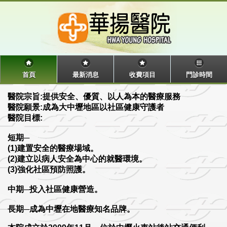
首頁
最新消息
收費項目
門診時間
醫院宗旨:提供安全、優質、以人為本的醫療服務
醫院願景:成為大中壢地區以社區健康守護者
醫院目標:
短期─
(1)建置安全的醫療場域。
(2)建立以病人安全為中心的就醫環境。
(3)強化社區預防照護。
中期─投入社區健康營造。
長期─成為中壢在地醫療知名品牌。