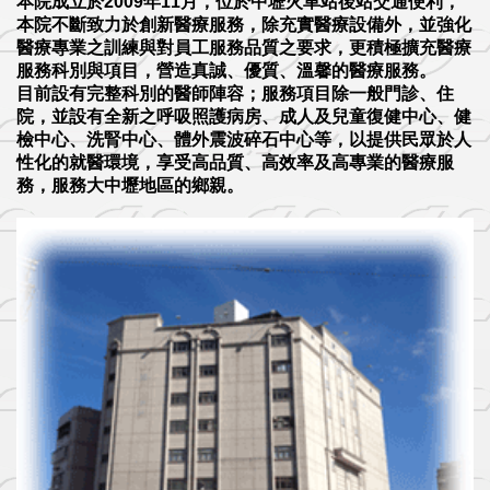
本院成立於2009年11月，位於中壢火車站後站交通便利，
本院不斷致力於創新醫療服務，除充實醫療設備外，並強化
醫療專業之訓練與對員工服務品質之要求，更積極擴充醫療
服務科別與項目，營造真誠、優質、溫馨的醫療服務。
目前設有完整科別的醫師陣容；服務項目除一般門診、住
院，並設有全新之呼吸照護病房、成人及兒童復健中心、健
檢中心、洗腎中心、體外震波碎石中心等，以提供民眾於人
性化的就醫環境，享受高品質、高效率及高專業的醫療服
務，服務大中壢地區的鄉親。