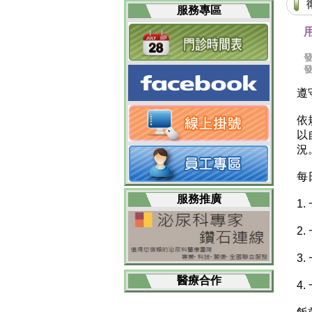
服務專區
遵
依
以
況
每
服務推廣
1
2
3
醫療合作
4