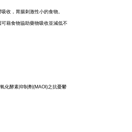
影響吸收，胃腸刺激性小的食物。
，因可藉食物協助藥物吸收並減低不
類氧化酵素抑制劑(MAOI)之抗憂鬱