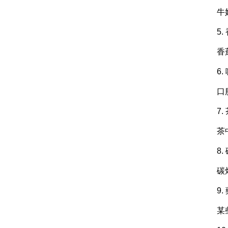
牛
5.
香
6.
口
7.
茶
8
碳
9.
某