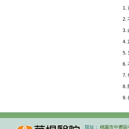
1
2
3
4
5
6
7
8
9
院址：
桃園市中壢區中