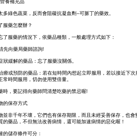
0.營養補充品
太多綠色蔬菜，反而會阻礙抗凝血劑--可脈丁的藥效。
了服藥怎麼辦？
忘了服藥的情況下，依藥品種類，一般處理方式如下：
. 請先向藥局藥師諮詢!
. 症狀緩解的藥品：忘了服藥沒關係。
. 治療或預防的藥品：若在短時間內想起立即服用，若以接近下
正常時間服用，切勿使用雙倍量。
藥時，要記得向藥師問清楚吃藥的禁忌喔!
物的保存方式
物並非千年不壞，它們也有保存期限，而且未經妥善保存，也會
質的藥品，不但無法改善病情，還可能加速病情的惡化喔！
確的儲存條件可分：