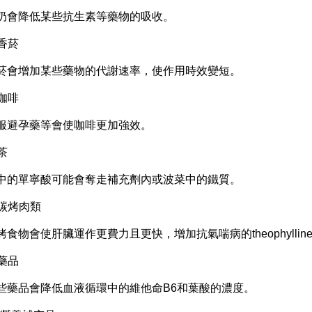
奶會降低某些抗生素等藥物的吸收。
 香菸
菸會增加某些藥物的代謝速率，使作用時效變短。
 咖啡
服避孕藥等會使咖啡更加強效。
 茶
中的單寧酸可能會奪走補充劑內或波菜中的鐵質。
. 碳烤肉類
烤食物會使肝臟運作更費力且更快，增加抗氣喘病的theophylli
 藥品
些藥品會降低血液循環中的維他命B6和葉酸的濃度。