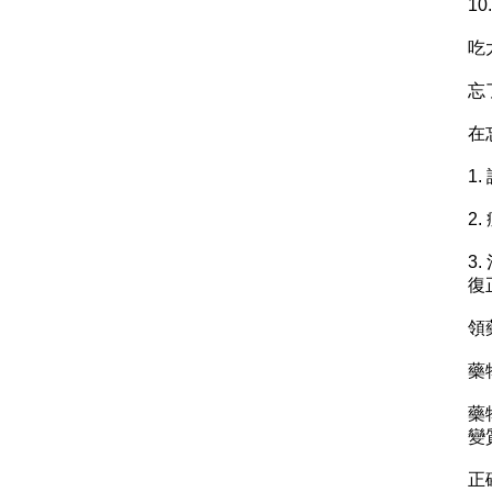
1
吃
忘
在
1
2
3
復
領
藥
藥
變
正