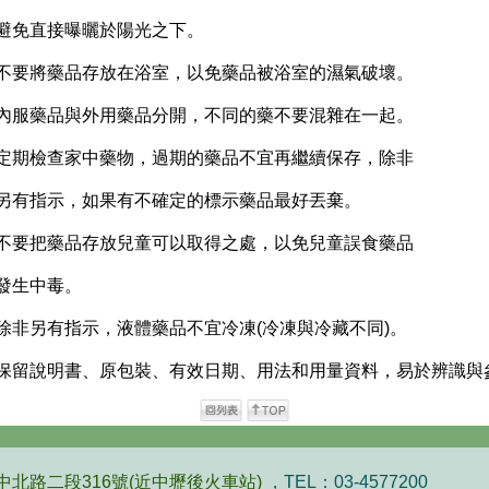
. 避免直接曝曬於陽光之下。
. 不要將藥品存放在浴室，以免藥品被浴室的濕氣破壞。
. 內服藥品與外用藥品分開，不同的藥不要混雜在一起。
. 定期檢查家中藥物，過期的藥品不宜再繼續保存，除非
. 另有指示，如果有不確定的標示藥品最好丟棄。
. 不要把藥品存放兒童可以取得之處，以免兒童誤食藥品
. 發生中毒。
. 除非另有指示，液體藥品不宜冷凍(冷凍與冷藏不同)。
. 保留說明書、原包裝、有效日期、用法和用量資料，易於辨識與
北路二段316號(近中壢後火車站)
，TEL：03-4577200