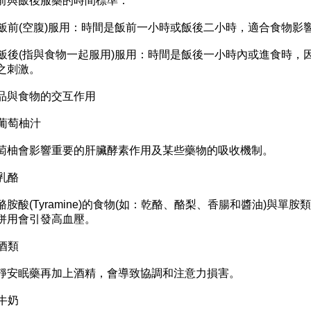
前與飯後服藥的時間標準：
. 飯前(空腹)服用：時間是飯前一小時或飯後二小時，適合食物
. 飯後(指與食物一起服用)服用：時間是飯後一小時內或進食時
之刺激。
品與食物的交互作用
. 葡萄柚汁
萄柚會影響重要的肝臟酵素作用及某些藥物的吸收機制。
 乳酪
酪胺酸(Tyramine)的食物(如：乾酪、酪梨、香腸和醬油)與單胺
併用會引發高血壓。
 酒類
靜安眠藥再加上酒精，會導致協調和注意力損害。
 牛奶