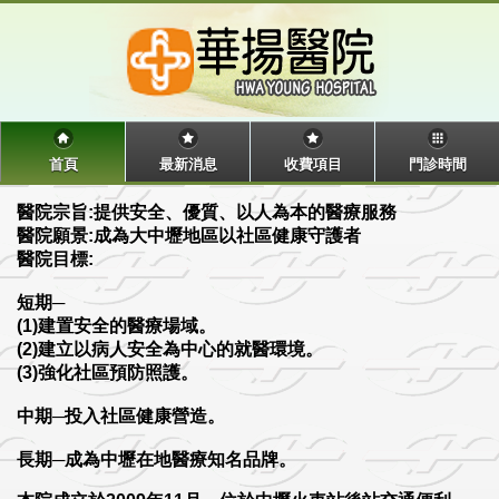
首頁
最新消息
收費項目
門診時間
醫院宗旨:提供安全、優質、以人為本的醫療服務
醫院願景:成為大中壢地區以社區健康守護者
醫院目標:
短期─
(1)建置安全的醫療場域。
(2)建立以病人安全為中心的就醫環境。
(3)強化社區預防照護。
中期─投入社區健康營造。
長期─成為中壢在地醫療知名品牌。