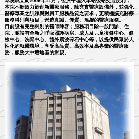
本院成立於2009年11月，位於中壢火車站後站交通便利，
本院不斷致力於創新醫療服務，除充實醫療設備外，並強化
醫療專業之訓練與對員工服務品質之要求，更積極擴充醫療
服務科別與項目，營造真誠、優質、溫馨的醫療服務。
目前設有完整科別的醫師陣容；服務項目除一般門診、住
院，並設有全新之呼吸照護病房、成人及兒童復健中心、健
檢中心、洗腎中心、體外震波碎石中心等，以提供民眾於人
性化的就醫環境，享受高品質、高效率及高專業的醫療服
務，服務大中壢地區的鄉親。