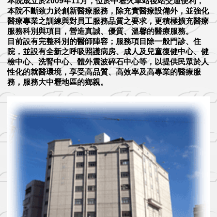
本院成立於2009年11月，位於中壢火車站後站交通便利，
本院不斷致力於創新醫療服務，除充實醫療設備外，並強化
醫療專業之訓練與對員工服務品質之要求，更積極擴充醫療
服務科別與項目，營造真誠、優質、溫馨的醫療服務。
目前設有完整科別的醫師陣容；服務項目除一般門診、住
院，並設有全新之呼吸照護病房、成人及兒童復健中心、健
檢中心、洗腎中心、體外震波碎石中心等，以提供民眾於人
性化的就醫環境，享受高品質、高效率及高專業的醫療服
務，服務大中壢地區的鄉親。