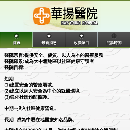
首頁
最新消息
收費項目
門診時間
醫院宗旨:提供安全、優質、以人為本的醫療服務
醫院願景:成為大中壢地區以社區健康守護者
醫院目標:
短期─
(1)建置安全的醫療場域。
(2)建立以病人安全為中心的就醫環境。
(3)強化社區預防照護。
中期─投入社區健康營造。
長期─成為中壢在地醫療知名品牌。