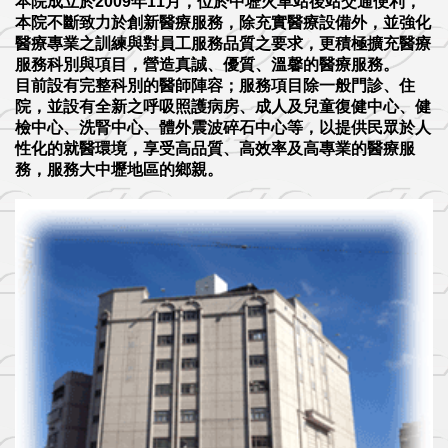
本院成立於2009年11月，位於中壢火車站後站交通便利，
本院不斷致力於創新醫療服務，除充實醫療設備外，並強化
醫療專業之訓練與對員工服務品質之要求，更積極擴充醫療
服務科別與項目，營造真誠、優質、溫馨的醫療服務。
目前設有完整科別的醫師陣容；服務項目除一般門診、住
院，並設有全新之呼吸照護病房、成人及兒童復健中心、健
檢中心、洗腎中心、體外震波碎石中心等，以提供民眾於人
性化的就醫環境，享受高品質、高效率及高專業的醫療服
務，服務大中壢地區的鄉親。