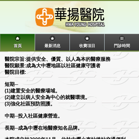
首頁
最新消息
收費項目
門診時間
醫院宗旨:提供安全、優質、以人為本的醫療服務
醫院願景:成為大中壢地區以社區健康守護者
醫院目標:
短期─
(1)建置安全的醫療場域。
(2)建立以病人安全為中心的就醫環境。
(3)強化社區預防照護。
中期─投入社區健康營造。
長期─成為中壢在地醫療知名品牌。