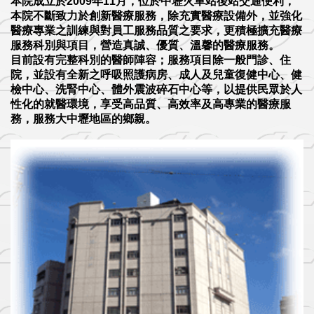
本院成立於2009年11月，位於中壢火車站後站交通便利，
本院不斷致力於創新醫療服務，除充實醫療設備外，並強化
醫療專業之訓練與對員工服務品質之要求，更積極擴充醫療
服務科別與項目，營造真誠、優質、溫馨的醫療服務。
目前設有完整科別的醫師陣容；服務項目除一般門診、住
院，並設有全新之呼吸照護病房、成人及兒童復健中心、健
檢中心、洗腎中心、體外震波碎石中心等，以提供民眾於人
性化的就醫環境，享受高品質、高效率及高專業的醫療服
務，服務大中壢地區的鄉親。