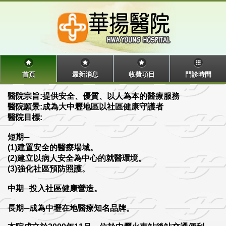
首頁
最新消息
收費項目
門診時間
醫院宗旨:提供安全、優質、以人為本的醫療服務
醫院願景:成為大中壢地區以社區健康守護者
醫院目標:
短期─
(1)建置安全的醫療場域。
(2)建立以病人安全為中心的就醫環境。
(3)強化社區預防照護。
中期─投入社區健康營造。
長期─成為中壢在地醫療知名品牌。