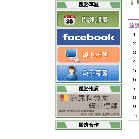
服務專區
編
1
2
3
4
5
6
服務推廣
7
8
9
10
醫療合作