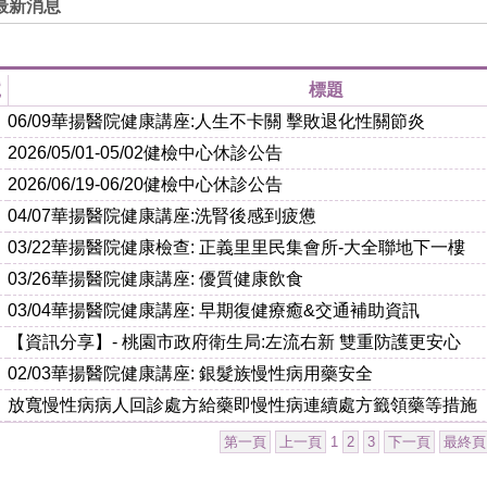
最新消息
號
標題
06/09華揚醫院健康講座:人生不卡關 擊敗退化性關節炎
2026/05/01-05/02健檢中心休診公告
2026/06/19-06/20健檢中心休診公告
04/07華揚醫院健康講座:洗腎後感到疲憊
03/22華揚醫院健康檢查: 正義里里民集會所-大全聯地下一樓
03/26華揚醫院健康講座: 優質健康飲食
03/04華揚醫院健康講座: 早期復健療癒&交通補助資訊
【資訊分享】- 桃園市政府衛生局:左流右新 雙重防護更安心
02/03華揚醫院健康講座: 銀髮族慢性病用藥安全
放寬慢性病病人回診處方給藥即慢性病連續處方籤領藥等措施
第一頁
上一頁
1
2
3
下一頁
最終頁