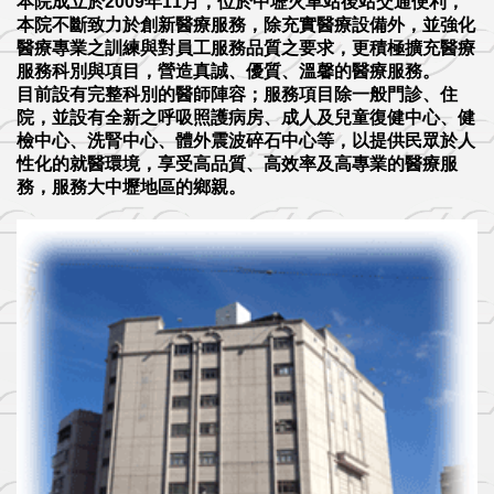
本院成立於2009年11月，位於中壢火車站後站交通便利，
本院不斷致力於創新醫療服務，除充實醫療設備外，並強化
醫療專業之訓練與對員工服務品質之要求，更積極擴充醫療
服務科別與項目，營造真誠、優質、溫馨的醫療服務。
目前設有完整科別的醫師陣容；服務項目除一般門診、住
院，並設有全新之呼吸照護病房、成人及兒童復健中心、健
檢中心、洗腎中心、體外震波碎石中心等，以提供民眾於人
性化的就醫環境，享受高品質、高效率及高專業的醫療服
務，服務大中壢地區的鄉親。