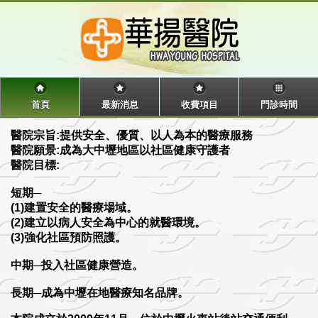
首頁
最新消息
收費項目
門診時間
醫院宗旨:提供安全、優質、以人為本的醫療服務
醫院願景:成為大中壢地區以社區健康守護者
醫院目標:
短期─
(1)建置安全的醫療場域。
(2)建立以病人安全為中心的就醫環境。
(3)強化社區預防照護。
中期─投入社區健康營造。
長期─成為中壢在地醫療知名品牌。