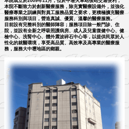
本院成立於2009年11月，位於中壢火車站後站交通便利，
本院不斷致力於創新醫療服務，除充實醫療設備外，並強化
醫療專業之訓練與對員工服務品質之要求，更積極擴充醫療
服務科別與項目，營造真誠、優質、溫馨的醫療服務。
目前設有完整科別的醫師陣容；服務項目除一般門診、住
院，並設有全新之呼吸照護病房、成人及兒童復健中心、健
檢中心、洗腎中心、體外震波碎石中心等，以提供民眾於人
性化的就醫環境，享受高品質、高效率及高專業的醫療服
務，服務大中壢地區的鄉親。