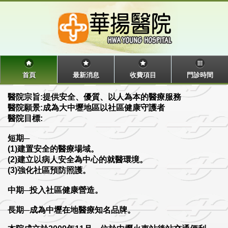
首頁
最新消息
收費項目
門診時間
醫院宗旨:提供安全、優質、以人為本的醫療服務
醫院願景:成為大中壢地區以社區健康守護者
醫院目標:
短期─
(1)建置安全的醫療場域。
(2)建立以病人安全為中心的就醫環境。
(3)強化社區預防照護。
中期─投入社區健康營造。
長期─成為中壢在地醫療知名品牌。