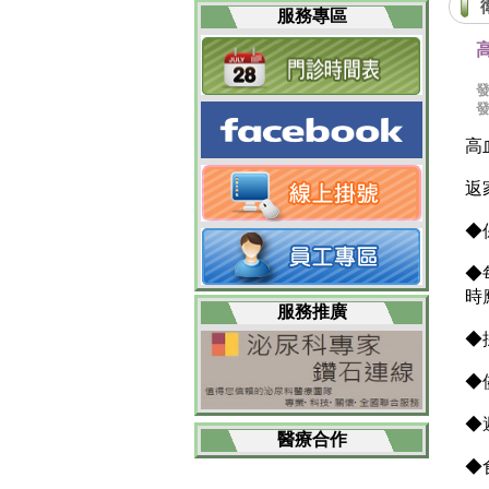
服務專區
高
返
◆
◆
時
服務推廣
◆
◆
◆
醫療合作
◆