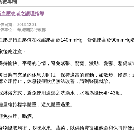
衛教專欄
高血壓患者之護理指導
發佈日期：
2013-12-31
發佈單位：
華揚醫院-行政部
血壓是指血壓值在收縮壓高於140mmHg，舒張壓高於90mmHg
家後應注意：
保持愉快、平穩的心情，避免緊張、驚慌、激動、憂鬱、悲傷或
每日應有充足的休息與睡眠，保持適當的運動，如散步、慢跑；
應立即停止，休息後症狀仍無法改善，請到醫院就診。
採淋浴方式，避免使用過熱之洗澡水，水溫為攝氏4l~43度。
儘量維持標準體重，避免體重過重。
避免抽煙、喝酒。
食物攝取均衡，多吃水果、蔬菜，以供給豐富維他命和保持排便