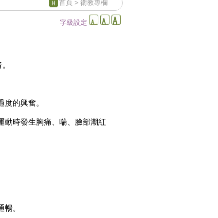
首頁
> 衛教專欄
字級設定
者。
過度的興奮。
運動時發生胸痛、喘、臉部潮紅
通暢。