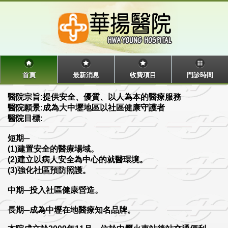
首頁
最新消息
收費項目
門診時間
醫院宗旨:提供安全、優質、以人為本的醫療服務
醫院願景:成為大中壢地區以社區健康守護者
醫院目標:
短期─
(1)建置安全的醫療場域。
(2)建立以病人安全為中心的就醫環境。
(3)強化社區預防照護。
中期─投入社區健康營造。
長期─成為中壢在地醫療知名品牌。