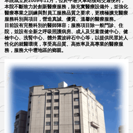
本院成立於2009年11月，位於中壢火車站後站交通便利，
本院不斷致力於創新醫療服務，除充實醫療設備外，並強化
醫療專業之訓練與對員工服務品質之要求，更積極擴充醫療
服務科別與項目，營造真誠、優質、溫馨的醫療服務。
目前設有完整科別的醫師陣容；服務項目除一般門診、住
院，並設有全新之呼吸照護病房、成人及兒童復健中心、健
檢中心、洗腎中心、體外震波碎石中心等，以提供民眾於人
性化的就醫環境，享受高品質、高效率及高專業的醫療服
務，服務大中壢地區的鄉親。