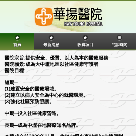
首頁
最新消息
收費項目
門診時間
醫院宗旨:提供安全、優質、以人為本的醫療服務
醫院願景:成為大中壢地區以社區健康守護者
醫院目標:
短期─
(1)建置安全的醫療場域。
(2)建立以病人安全為中心的就醫環境。
(3)強化社區預防照護。
中期─投入社區健康營造。
長期─成為中壢在地醫療知名品牌。