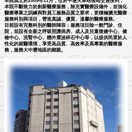
本院成立於2009年11月，位於中壢火車站後站交通便利，
本院不斷致力於創新醫療服務，除充實醫療設備外，並強化
醫療專業之訓練與對員工服務品質之要求，更積極擴充醫療
服務科別與項目，營造真誠、優質、溫馨的醫療服務。
目前設有完整科別的醫師陣容；服務項目除一般門診、住
院，並設有全新之呼吸照護病房、成人及兒童復健中心、健
檢中心、洗腎中心、體外震波碎石中心等，以提供民眾於人
性化的就醫環境，享受高品質、高效率及高專業的醫療服
務，服務大中壢地區的鄉親。