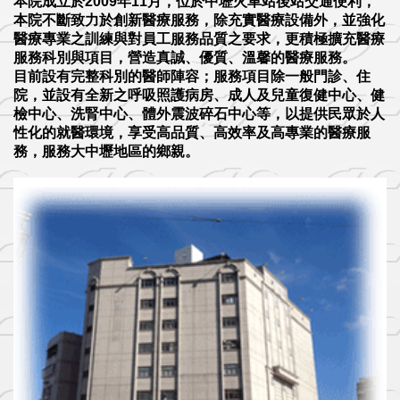
本院成立於2009年11月，位於中壢火車站後站交通便利，
本院不斷致力於創新醫療服務，除充實醫療設備外，並強化
醫療專業之訓練與對員工服務品質之要求，更積極擴充醫療
服務科別與項目，營造真誠、優質、溫馨的醫療服務。
目前設有完整科別的醫師陣容；服務項目除一般門診、住
院，並設有全新之呼吸照護病房、成人及兒童復健中心、健
檢中心、洗腎中心、體外震波碎石中心等，以提供民眾於人
性化的就醫環境，享受高品質、高效率及高專業的醫療服
務，服務大中壢地區的鄉親。