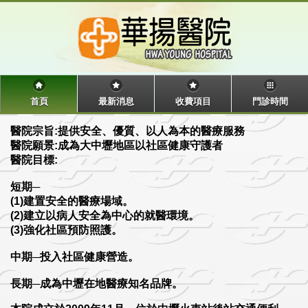
首頁
最新消息
收費項目
門診時間
醫院宗旨:提供安全、優質、以人為本的醫療服務
醫院願景:成為大中壢地區以社區健康守護者
醫院目標:
短期─
(1)建置安全的醫療場域。
(2)建立以病人安全為中心的就醫環境。
(3)強化社區預防照護。
中期─投入社區健康營造。
長期─成為中壢在地醫療知名品牌。