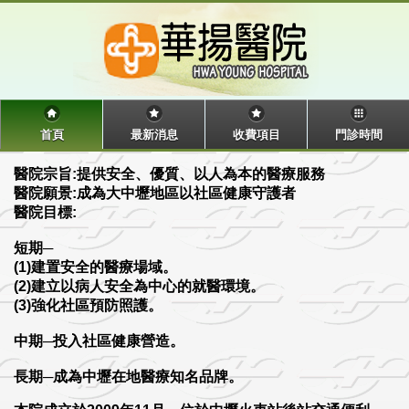
首頁
最新消息
收費項目
門診時間
醫院宗旨:提供安全、優質、以人為本的醫療服務
醫院願景:成為大中壢地區以社區健康守護者
醫院目標:
短期─
(1)建置安全的醫療場域。
(2)建立以病人安全為中心的就醫環境。
(3)強化社區預防照護。
中期─投入社區健康營造。
長期─成為中壢在地醫療知名品牌。