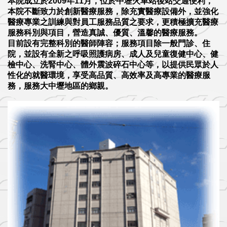
本院成立於2009年11月，位於中壢火車站後站交通便利，
本院不斷致力於創新醫療服務，除充實醫療設備外，並強化
醫療專業之訓練與對員工服務品質之要求，更積極擴充醫療
服務科別與項目，營造真誠、優質、溫馨的醫療服務。
目前設有完整科別的醫師陣容；服務項目除一般門診、住
院，並設有全新之呼吸照護病房、成人及兒童復健中心、健
檢中心、洗腎中心、體外震波碎石中心等，以提供民眾於人
性化的就醫環境，享受高品質、高效率及高專業的醫療服
務，服務大中壢地區的鄉親。