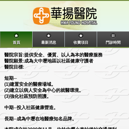
首頁
最新消息
收費項目
門診時間
醫院宗旨:提供安全、優質、以人為本的醫療服務
醫院願景:成為大中壢地區以社區健康守護者
醫院目標:
短期─
(1)建置安全的醫療場域。
(2)建立以病人安全為中心的就醫環境。
(3)強化社區預防照護。
中期─投入社區健康營造。
長期─成為中壢在地醫療知名品牌。