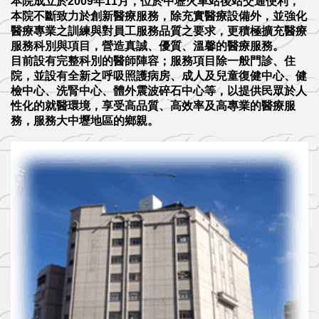
本院成立於2009年11月，位於中壢火車站後站交通便利，
本院不斷致力於創新醫療服務，除充實醫療設備外，並強化
醫療專業之訓練與對員工服務品質之要求，更積極擴充醫療
服務科別與項目，營造真誠、優質、溫馨的醫療服務。
目前設有完整科別的醫師陣容；服務項目除一般門診、住
院，並設有全新之呼吸照護病房、成人及兒童復健中心、健
檢中心、洗腎中心、體外震波碎石中心等，以提供民眾於人
性化的就醫環境，享受高品質、高效率及高專業的醫療服
務，服務大中壢地區的鄉親。