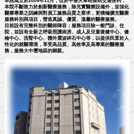
本院成立於2009年11月，位於中壢火車站後站交通便利，
本院不斷致力於創新醫療服務，除充實醫療設備外，並強化
醫療專業之訓練與對員工服務品質之要求，更積極擴充醫療
服務科別與項目，營造真誠、優質、溫馨的醫療服務。
目前設有完整科別的醫師陣容；服務項目除一般門診、住
院，並設有全新之呼吸照護病房、成人及兒童復健中心、健
檢中心、洗腎中心、體外震波碎石中心等，以提供民眾於人
性化的就醫環境，享受高品質、高效率及高專業的醫療服
務，服務大中壢地區的鄉親。