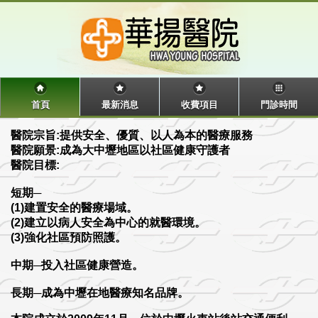
首頁
最新消息
收費項目
門診時間
醫院宗旨:提供安全、優質、以人為本的醫療服務
醫院願景:成為大中壢地區以社區健康守護者
醫院目標:
短期─
(1)建置安全的醫療場域。
(2)建立以病人安全為中心的就醫環境。
(3)強化社區預防照護。
中期─投入社區健康營造。
長期─成為中壢在地醫療知名品牌。