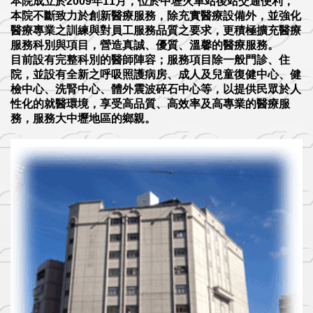
本院成立於2009年11月，位於中壢火車站後站交通便利，
本院不斷致力於創新醫療服務，除充實醫療設備外，並強化
醫療專業之訓練與對員工服務品質之要求，更積極擴充醫療
服務科別與項目，營造真誠、優質、溫馨的醫療服務。
目前設有完整科別的醫師陣容；服務項目除一般門診、住
院，並設有全新之呼吸照護病房、成人及兒童復健中心、健
檢中心、洗腎中心、體外震波碎石中心等，以提供民眾於人
性化的就醫環境，享受高品質、高效率及高專業的醫療服
務，服務大中壢地區的鄉親。