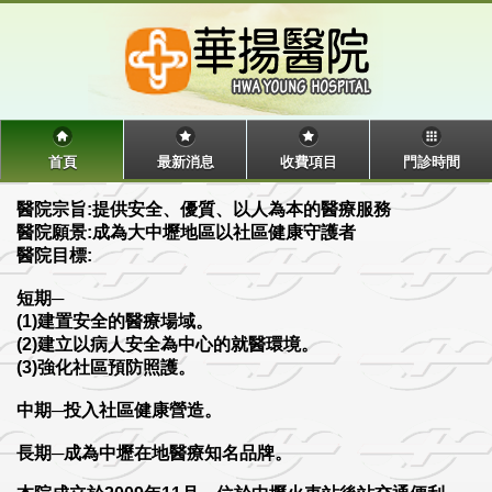
首頁
最新消息
收費項目
門診時間
醫院宗旨:提供安全、優質、以人為本的醫療服務
醫院願景:成為大中壢地區以社區健康守護者
醫院目標:
短期─
(1)建置安全的醫療場域。
(2)建立以病人安全為中心的就醫環境。
(3)強化社區預防照護。
中期─投入社區健康營造。
長期─成為中壢在地醫療知名品牌。