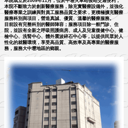
本院成立於2009年11月，位於中壢火車站後站交通便利，
本院不斷致力於創新醫療服務，除充實醫療設備外，並強化
醫療專業之訓練與對員工服務品質之要求，更積極擴充醫療
服務科別與項目，營造真誠、優質、溫馨的醫療服務。
目前設有完整科別的醫師陣容；服務項目除一般門診、住
院，並設有全新之呼吸照護病房、成人及兒童復健中心、健
檢中心、洗腎中心、體外震波碎石中心等，以提供民眾於人
性化的就醫環境，享受高品質、高效率及高專業的醫療服
務，服務大中壢地區的鄉親。