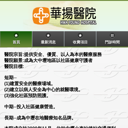
首頁
最新消息
收費項目
門診時間
醫院宗旨:提供安全、優質、以人為本的醫療服務
醫院願景:成為大中壢地區以社區健康守護者
醫院目標:
短期─
(1)建置安全的醫療場域。
(2)建立以病人安全為中心的就醫環境。
(3)強化社區預防照護。
中期─投入社區健康營造。
長期─成為中壢在地醫療知名品牌。